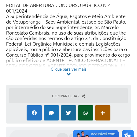
EDITAL DE ABERTURA CONCURSO PÚBLICO N.º
001/20
24
A Superintendência de Água, Esgotos e Meio Ambiente
de Votuporanga – Saev Ambiental, estado de São Paulo,
por intermédio do seu Superintendente, Sr. Marcelo
Roncolato Cambrais, no uso de suas atribuições que lhe
são conferidas nos termos do artigo 37, da Constituição
Federal, Lei Orgânica Municipal e demais Legislações
aplicáveis, torna público a abertura das inscrições para o
Concurso Público nº 001/2024, para provimento do cargo
público efetivo de AGENTE TÉCNICO OPERACIONAL I –
SERVIÇOS GERAIS, AGENTE TÉCNICO OPERACIONAL III –
Clique para ver mais
COPA E COZINHA, AGENTE TÉCNICO OPERACIONAL VI –
ALVENARIA E CONSTRUÇÃO, AGENTE TÉCNICO
OPERACIONAL X – OPERAÇÃO DE MÁQUINAS PESADAS,
AGENTE TÉCNICO OPERACIONAL XVI – COBRANÇA E
FATURAMENTO I, AGENTE TÉCNICO OPERACIONAL XVI –
COMPARTILHAR
OPERAÇÃO DE ESTAÇÕES DE TRATAMENTO, AGENTE
TÉCNICO OPERACIONAL XXI – MANUTENÇÃO
HIDRÁULICA, TÉCNICO EM SANEAMENTO XIV –
SEGURANÇA DO TRABALHO I, TÉCNICO EM
SANEAMENTO XIV – TECNOLOGIA DA INFORMAÇÃO I,
TÉCNICO EM SANEAMENTO XXI – ADMINISTRAÇÃO
GERAL IV, TÉCNICO EM SANEAMENTO XXII –