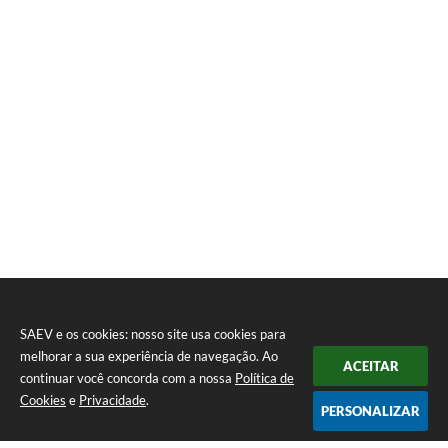
SAEV e os cookies: nosso site usa cookies para
melhorar a sua experiência de navegação. Ao
ACEITAR
continuar você concorda com a nossa
Política de
Cookies
e
Privacidade
.
PERSONALIZAR