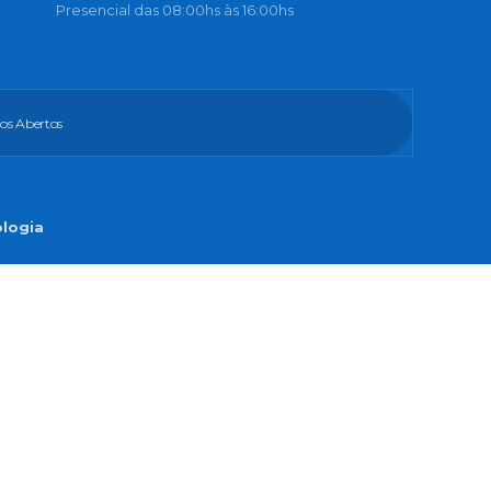
Presencial das 08:00hs às 16:00hs
os Abertos
ologia