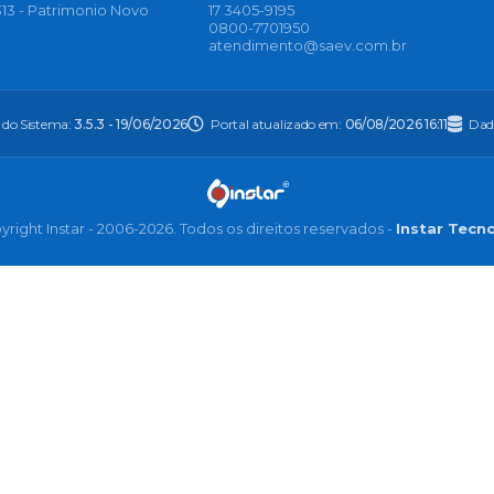
13 - Patrimonio Novo
17 3405-9195
0800-7701950
atendimento@saev.com.br
 do Sistema:
3.5.3 - 19/06/2026
Portal atualizado em:
06/08/2026 16:11
Dad
right Instar - 2006-2026. Todos os direitos reservados -
Instar Tecn