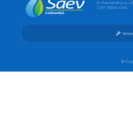
R. Pernambuco, 43
CEP: 15500-006
Versão
© Copy