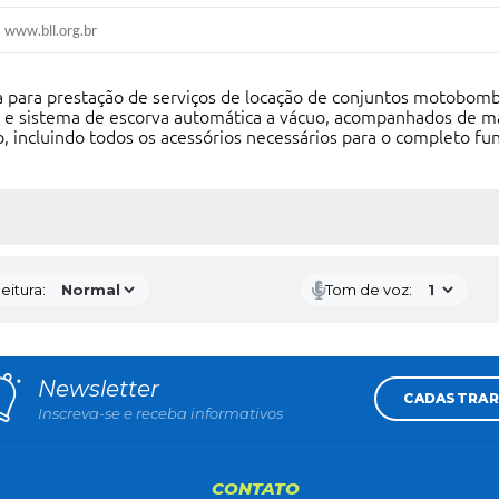
www.bll.org.br
 para prestação de serviços de locação de conjuntos motobomba
e sistema de escorva automática a vácuo, acompanhados de ma
o, incluindo todos os acessórios necessários para o completo fu
 MÍDIAS
eitura:
Tom de voz:
Newsletter
CADASTRAR
Inscreva-se e receba informativos
CONTATO