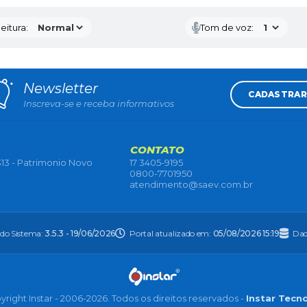
eitura:
Tom de voz:
Newsletter
CADASTRAR
Inscreva-se e receba informativos
CONTATO
13 - Patrimonio Novo
17 3405-9195
0800-7701950
atendimento@saev.com.br
 do Sistema:
3.5.3 - 19/06/2026
Portal atualizado em:
05/08/2026 15:19
Dad
right Instar - 2006-2026. Todos os direitos reservados -
Instar Tecn