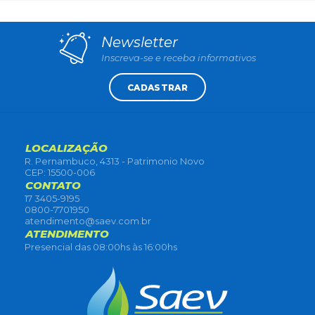
Newsletter
Inscreva-se e receba informativos
CADASTRAR
LOCALIZAÇÃO
R. Pernambuco, 4313 - Patrimonio Novo
CEP: 15500-006
CONTATO
17 3405-9195
0800-7701950
atendimento@saev.com.br
ATENDIMENTO
Presencial das 08:00hs às 16:00hs