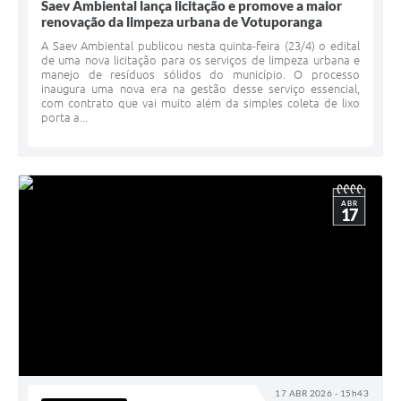
Saev Ambiental lança licitação e promove a maior
renovação da limpeza urbana de Votuporanga
A Saev Ambiental publicou nesta quinta-feira (23/4) o edital
de uma nova licitação para os serviços de limpeza urbana e
manejo de resíduos sólidos do município. O processo
inaugura uma nova era na gestão desse serviço essencial,
com contrato que vai muito além da simples coleta de lixo
porta a...
ABR
17
17 ABR 2026 - 15h43