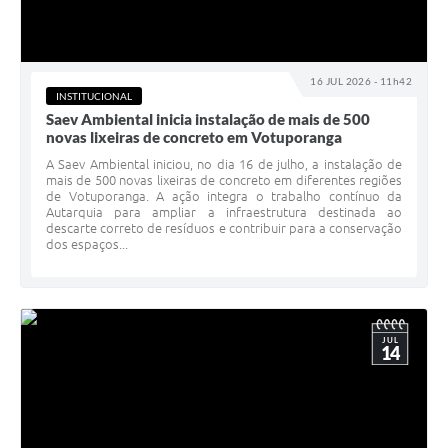
16 JUL 2026 - 11h42
INSTITUCIONAL
Saev Ambiental inicia instalação de mais de 500
novas lixeiras de concreto em Votuporanga
A Saev Ambiental iniciou, no dia 16 de julho, a instalação de
mais de 500 novas lixeiras de concreto em diferentes regiões
de Votuporanga. A ação integra o trabalho contínuo da
Autarquia para ampliar a infraestrutura destinada ao
descarte correto de resíduos e contribuir para a conservação
dos espaços...
JUL
14