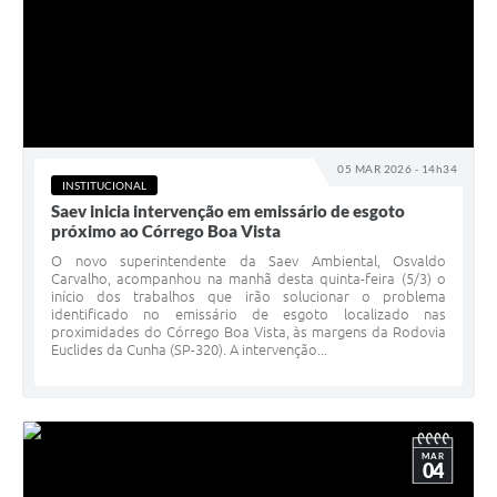
05 MAR 2026 - 14h34
INSTITUCIONAL
Saev inicia intervenção em emissário de esgoto
próximo ao Córrego Boa Vista
O novo superintendente da Saev Ambiental, Osvaldo
Carvalho, acompanhou na manhã desta quinta-feira (5/3) o
início dos trabalhos que irão solucionar o problema
identificado no emissário de esgoto localizado nas
proximidades do Córrego Boa Vista, às margens da Rodovia
Euclides da Cunha (SP-320). A intervenção...
MAR
04