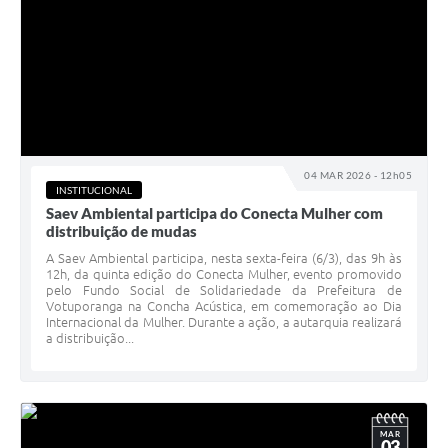
04 MAR 2026 - 12h05
INSTITUCIONAL
Saev Ambiental participa do Conecta Mulher com
distribuição de mudas
A Saev Ambiental participa, nesta sexta-feira (6/3), das 9h às
12h, da quinta edição do Conecta Mulher, evento promovido
pelo Fundo Social de Solidariedade da Prefeitura de
Votuporanga na Concha Acústica, em comemoração ao Dia
Internacional da Mulher. Durante a ação, a autarquia realizará
a distribuição...
MAR
03