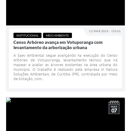
12 MAR 2026 - 15h56
INSTITUCIONAL
MEIO AMBIENTE
Censo Arbóreo avança em Votuporanga com
levantamento da arborização urbana
A Saev Ambiental segue avançando na execução do Censo
Arbóreo de Votuporanga, levantamento técnico que irá
mapear e avaliar as árvores existentes na área urbana do
município. O trabalho é realizado pela empresa In Natura
Soluções Ambientais, de Curitiba (PR), contratada por meio
de licitação, com...
MAR
07