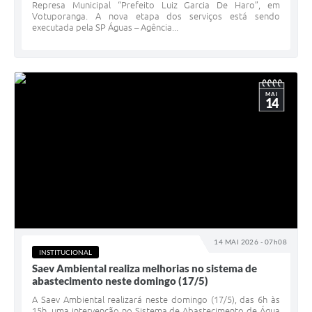
Represa Municipal “Prefeito Luiz Garcia De Haro”, em
Votuporanga. A nova etapa dos serviços está sendo
executada pela SP Águas – Agência...
MAI
14
14 MAI 2026 - 07h08
INSTITUCIONAL
Saev Ambiental realiza melhorias no sistema de
abastecimento neste domingo (17/5)
A Saev Ambiental realizará neste domingo (17/5), das 6h às
15h, uma intervenção no Sistema de Abastecimento de Água