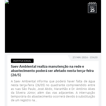
MAI
25
25 MAI 2026 - 15h20
INSTITUCIONAL
Saev Ambiental realiza manutenção na rede e
abastecimento poderá ser afetado nesta terça-feira
(26/5)
A Saev Ambiental informa que poderá haver falta de água
nesta terça-feira (26/05) no quadrante compreendido entre
as ruas São Paulo, José Abdo, Maranhão e Dr. Antônio Alves
da Silveira Júnior, além das vias adjacentes. A interrupção
temporária do abastecimento ocorrerá devido à substituição
de um registro na...