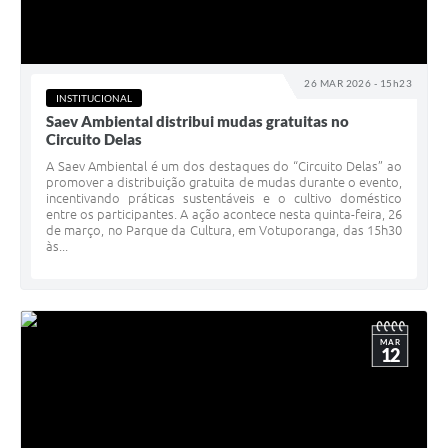
26 MAR 2026 - 15h23
INSTITUCIONAL
Saev Ambiental distribui mudas gratuitas no
Circuito Delas
A Saev Ambiental é um dos destaques do “Circuito Delas” ao
promover a distribuição gratuita de mudas durante o evento,
incentivando práticas sustentáveis e o cultivo doméstico
entre os participantes. A ação acontece nesta quinta-feira, 26
de março, no Parque da Cultura, em Votuporanga, das 15h30
às...
MAR
12