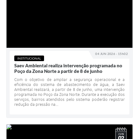
04 JUN 2026 - 15h02
INSTITUCIONAL
Saev Ambiental realiza intervenção programada no
Poço da Zona Norte a partir de 8 de junho
Com o objetivo de ampliar a segurança operacional e a
eficiência do sistema de abastecimento de água, a Saev
Ambiental realizará, a partir de 8 de junho, uma intervenção
programada no Poço da Zona Norte. Durante a execução dos
serviços, bairros atendidos pelo sistema poderão registrar
redução da pressão na...
JUN
02