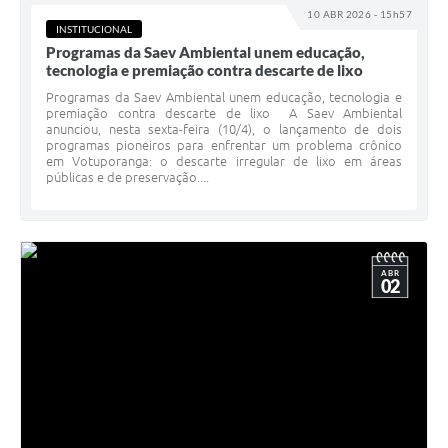
10 ABR 2026 - 15h57
INSTITUCIONAL
Programas da Saev Ambiental unem educação,
tecnologia e premiação contra descarte de lixo
Programas da Saev Ambiental unem educação, tecnologia e
premiação contra descarte de lixo A Saev Ambiental
anunciou, nesta sexta-feira (10/4), o lançamento de dois
programas pioneiros para enfrentar um problema crônico
em Votuporanga: o descarte irregular de lixo em áreas
públicas e de preservação....
ABR
02