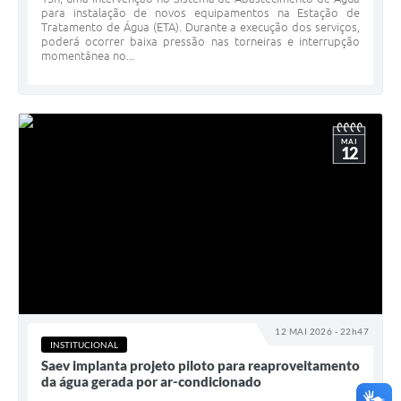
para instalação de novos equipamentos na Estação de
Tratamento de Água (ETA). Durante a execução dos serviços,
poderá ocorrer baixa pressão nas torneiras e interrupção
momentânea no...
MAI
12
12 MAI 2026 - 22h47
INSTITUCIONAL
Saev implanta projeto piloto para reaproveitamento
da água gerada por ar-condicionado