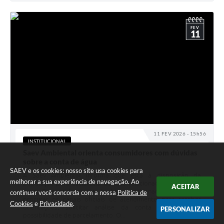
FEV
11
11 FEV 2026 - 15h56
INSTITUCIONAL
Saev Ambiental orienta consumidores com dúvidas
sobre a conta de água
SAEV e os cookies: nosso site usa cookies para
A Saev Ambiental informa que está à disposição da
melhorar a sua experiência de navegação. Ao
população para esclarecer dúvidas relacionadas à fatura de
ACEITAR
água. Consumidores que tenham questionamentos podem
continuar você concorda com a nossa
Política de
procurar os canais oficiais de atendimento para receber
Cookies
e
Privacidade
.
orientações, solicitar análise da conta e verificar a
PERSONALIZAR
possibilidade de parcelamento. O...