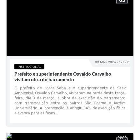
03 MAR 2026 - 17h22
INSTITUCIONAL
Prefeito e superintendente Osvaldo Carvalho
visitam obra do barramento
O prefeito de Jorge Seba e o superintendente da Saev
Ambiental, Osvaldo Carvalho, visitaram na tarde desta terça-
feira, dia 3 de março, a obra de execução do barramento
com transposição entre os bairros São Cosme e Jardim
Universitário. A intervenção já atingiu 84% de execução física
e avança para as fases...