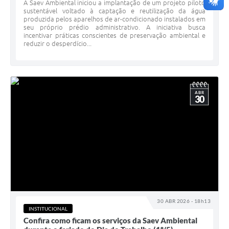
A Saev Ambiental iniciou a implantação de um projeto piloto
sustentável voltado à captação e reutilização da água
produzida pelos aparelhos de ar-condicionado instalados em
seu próprio prédio administrativo. A iniciativa busca
incentivar práticas conscientes de preservação ambiental e
reduzir o desperdício...
ABR
30
30 ABR 2026 - 18h13
INSTITUCIONAL
Confira como ficam os serviços da Saev Ambiental