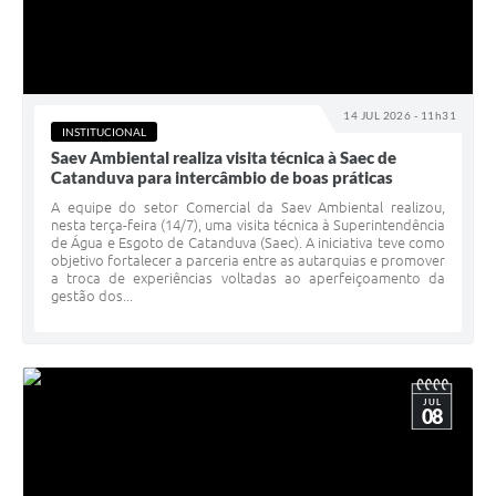
14 JUL 2026 - 11h31
INSTITUCIONAL
Saev Ambiental realiza visita técnica à Saec de
Catanduva para intercâmbio de boas práticas
A equipe do setor Comercial da Saev Ambiental realizou,
nesta terça-feira (14/7), uma visita técnica à Superintendência
de Água e Esgoto de Catanduva (Saec). A iniciativa teve como
objetivo fortalecer a parceria entre as autarquias e promover
a troca de experiências voltadas ao aperfeiçoamento da
gestão dos...
JUL
08