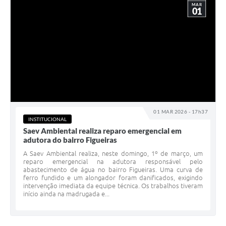
MAR
01
01 MAR 2026 - 17h37
INSTITUCIONAL
Saev Ambiental realiza reparo emergencial em
adutora do bairro Figueiras
A Saev Ambiental realiza, neste domingo, 1º de março, um
reparo emergencial na adutora responsável pelo
abastecimento de água no bairro Figueiras. Uma curva de
ferro fundido e um alongador foram danificados, exigindo
intervenção imediata da equipe técnica. Os trabalhos tiveram
início ainda na madrugada e...