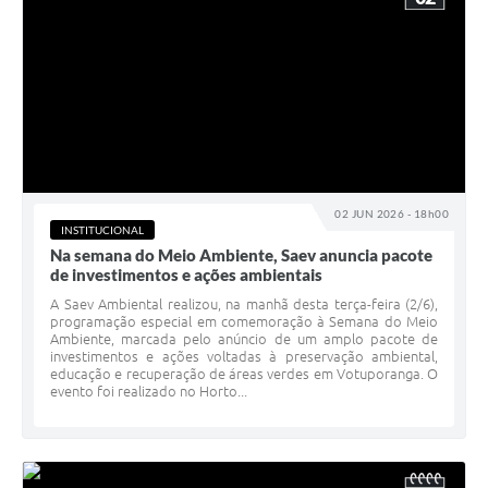
02 JUN 2026 - 18h00
INSTITUCIONAL
Na semana do Meio Ambiente, Saev anuncia pacote
de investimentos e ações ambientais
A Saev Ambiental realizou, na manhã desta terça-feira (2/6),
programação especial em comemoração à Semana do Meio
Ambiente, marcada pelo anúncio de um amplo pacote de
investimentos e ações voltadas à preservação ambiental,
educação e recuperação de áreas verdes em Votuporanga. O
evento foi realizado no Horto...