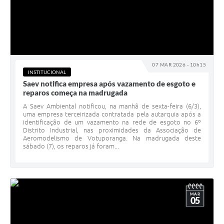
07 MAR 2026 - 10h15
INSTITUCIONAL
Saev notifica empresa após vazamento de esgoto e
reparos começa na madrugada
A Saev Ambiental notificou, na manhã de sexta-feira (6/3),
uma empresa terceirizada contratada pela autarquia após a
identificação de um vazamento na rede de esgoto no 6º
Distrito Industrial, nas proximidades da Associação de
Aeromodelismo de Votuporanga. Na madrugada deste
sábado (7), os reparos já foram...
MAR
05