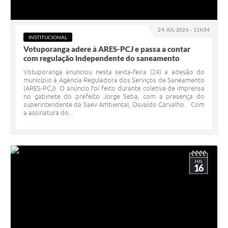
24 JUL 2026 - 11h34
INSTITUCIONAL
Votuporanga adere à ARES-PCJ e passa a contar
com regulação independente do saneamento
Votuporanga anunciou nesta sexta-feira (24) a adesão do
município à Agência Reguladora dos Serviços de Saneamento
(ARES-PCJ). O anúncio foi feito durante coletiva de imprensa
no gabinete do prefeito Jorge Seba, com a presença do
superintendente da Saev Ambiental, Osvaldo Carvalho. Com
a assinatura do...
JUL
16