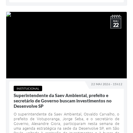
MAI
22
22 MAI 2026 - 15h12
INSTITUCIONAL
Superintendente da Saev Ambiental, prefeito e
secretário de Governo buscam investimentos no
Desenvolve SP
O superintendente da Saev Ambiental, Osvaldo Carvalho, o
prefeito de Votuporanga, Jorge Seba, e o secretário de
Governo, Alexandre Giora, participaram nesta semana de
uma agenda estratégica na sede da Desenvolve SP, em São