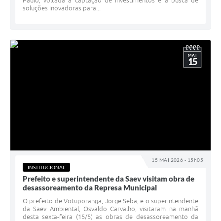
Paulo, voltada à captação de investimentos e à busca de
soluções inovadoras para...
MAI
15
15 MAI 2026 - 15h05
INSTITUCIONAL
Prefeito e superintendente da Saev visitam obra de
desassoreamento da Represa Municipal
O prefeito de Votuporanga, Jorge Seba, e o superintendente
da Saev Ambiental, Osvaldo Carvalho, visitaram na manhã
desta sexta-feira (15/5) as obras de desassoreamento da