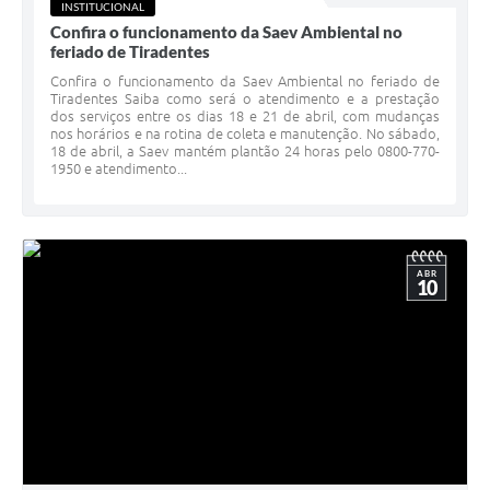
INSTITUCIONAL
Confira o funcionamento da Saev Ambiental no
feriado de Tiradentes
Confira o funcionamento da Saev Ambiental no feriado de
Tiradentes Saiba como será o atendimento e a prestação
dos serviços entre os dias 18 e 21 de abril, com mudanças
nos horários e na rotina de coleta e manutenção. No sábado,
18 de abril, a Saev mantém plantão 24 horas pelo 0800-770-
1950 e atendimento...
ABR
10