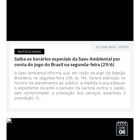
25 JUN 2026 - 07h55
INSTITUCIONAL
Saiba os horários especiais da Saev Ambiental por
conta do jogo do Brasil na segunda-feira (29/6)
A Saev Ambiental informa que, em razão do jogo da Seleção
Brasileira, na segunda-feira (29), às 14h, haverá alteração no
horário de atendimento ao público. A medida busca adequar
o expediente durante o período da partida contra o Japão,
sem comprometer a prestação dos serviços essenciais à
população. O...
JUN
04