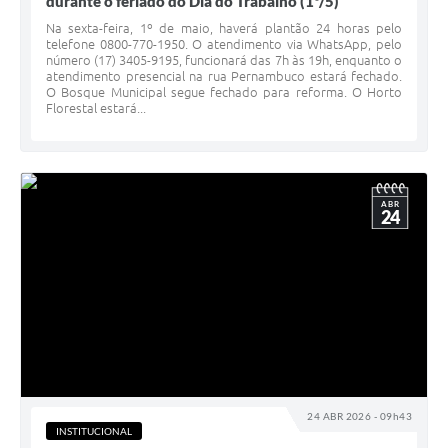
durante o feriado do Dia do Trabalho (1º/5)
Na sexta-feira, 1º de maio, haverá plantão 24 horas pelo
telefone 0800-770-1950. O atendimento via WhatsApp, pelo
número (17) 3405-9195, funcionará das 7h às 19h, enquanto o
atendimento presencial na rua Pernambuco estará fechado.
O Bosque Municipal segue fechado para reforma. O Horto
Florestal estará...
ABR
24
24 ABR 2026 - 09h43
INSTITUCIONAL