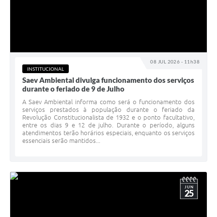
08 JUL 2026 - 11h38
INSTITUCIONAL
Saev Ambiental divulga funcionamento dos serviços
durante o feriado de 9 de Julho
A Saev Ambiental informa como será o funcionamento dos
serviços prestados à população durante o feriado da
Revolução Constitucionalista de 1932 e o ponto facultativo,
entre os dias 9 e 12 de julho. Durante o período, alguns
atendimentos terão horários especiais, enquanto os serviços
essenciais serão mantidos...
JUN
25