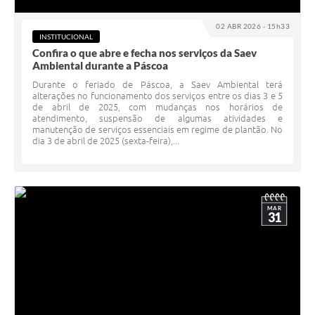
02 ABR 2026 - 15h33
INSTITUCIONAL
Confira o que abre e fecha nos serviços da Saev
Ambiental durante a Páscoa
Durante o feriado de Páscoa, a Saev Ambiental terá
alterações no funcionamento dos serviços entre os dias 3 e 5
de abril de 2025, com mudanças nos horários de
atendimento, suspensão de algumas atividades e
manutenção de serviços essenciais em regime de plantão. No
dia 3 de abril de 2025 (sexta-feira),...
MAR
31