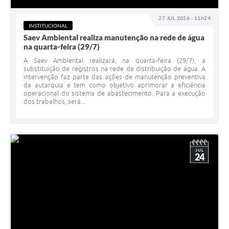
27 JUL 2026 - 11h24
INSTITUCIONAL
Saev Ambiental realiza manutenção na rede de água
na quarta-feira (29/7)
A Saev Ambiental realizará, na quarta-feira (29/7), a
substituição de registros na rede de distribuição de água. A
intervenção faz parte das ações de manutenção preventiva
da autarquia e tem como objetivo aprimorar a eficiência
operacional do sistema de abastecimento. Para a execução
dos trabalhos, será...
JUL
24