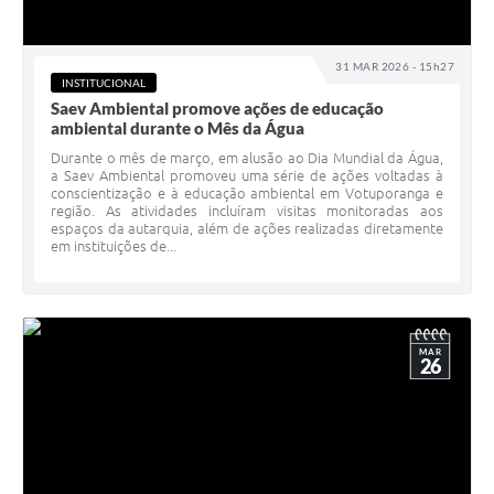
31 MAR 2026 - 15h27
INSTITUCIONAL
Saev Ambiental promove ações de educação
ambiental durante o Mês da Água
Durante o mês de março, em alusão ao Dia Mundial da Água,
a Saev Ambiental promoveu uma série de ações voltadas à
conscientização e à educação ambiental em Votuporanga e
região. As atividades incluíram visitas monitoradas aos
espaços da autarquia, além de ações realizadas diretamente
em instituições de...
MAR
26