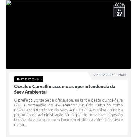
FEV
27
27 FEV 2026 - 17h34
INSTITUCIONAL
Osvaldo Carvalho assume a superintendência da
Saev Ambiental
O prefeito Jorge Seba oficializou, na tarde desta quinta-feira
(26), a nomeação do ex-vereador Osvaldo Carvalho como
novo superintendente da Saev Ambiental. A escolha atende a
proposta da Administração Municipal de fortalecer a gestão
técnica da autarquia, com foco em eficiência administrativa e
maior...