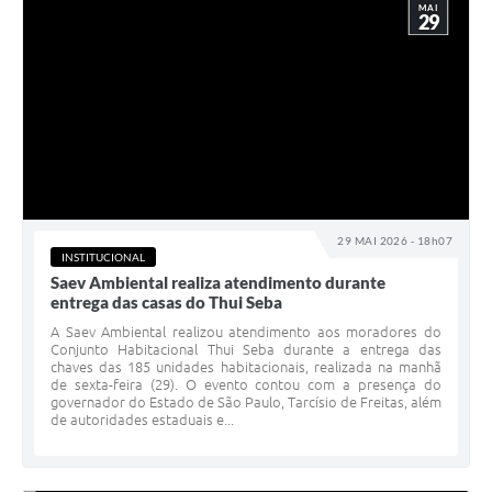
MAI
29
29 MAI 2026 - 18h07
INSTITUCIONAL
Saev Ambiental realiza atendimento durante
entrega das casas do Thui Seba
A Saev Ambiental realizou atendimento aos moradores do
Conjunto Habitacional Thui Seba durante a entrega das
chaves das 185 unidades habitacionais, realizada na manhã
de sexta-feira (29). O evento contou com a presença do
governador do Estado de São Paulo, Tarcísio de Freitas, além
de autoridades estaduais e...