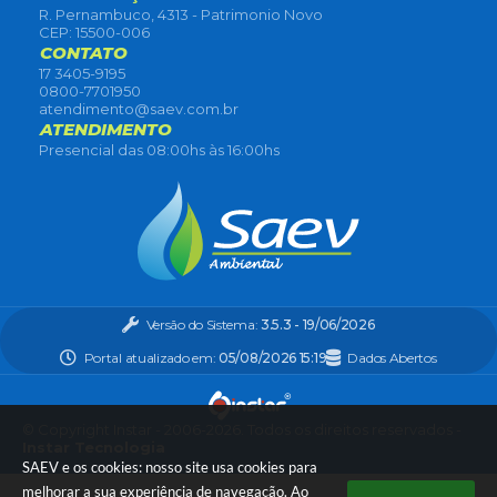
R. Pernambuco, 4313 - Patrimonio Novo
CEP: 15500-006
CONTATO
17 3405-9195
0800-7701950
atendimento@saev.com.br
ATENDIMENTO
Presencial das 08:00hs às 16:00hs
Versão do Sistema:
3.5.3 - 19/06/2026
Portal atualizado em:
05/08/2026 15:19
Dados Abertos
© Copyright Instar - 2006-2026. Todos os direitos reservados -
Instar Tecnologia
SAEV e os cookies: nosso site usa cookies para
melhorar a sua experiência de navegação. Ao