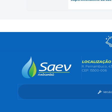
LOCALIZAÇÃO
R. Pernambuco, 43
CEP: 15500-006
Versão