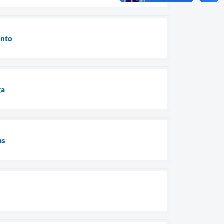
ento
ga
as