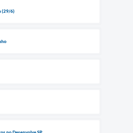
a (29/6)
unho
tos no Desenvolve SP