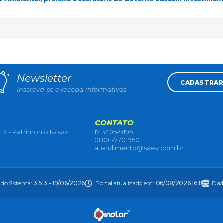
Newsletter
CADASTRAR
Inscreva-se e receba informativos
CONTATO
13 - Patrimonio Novo
17 3405-9195
0800-7701950
atendimento@saev.com.br
 do Sistema:
3.5.3 - 19/06/2026
Portal atualizado em:
06/08/2026 16:11
Dad