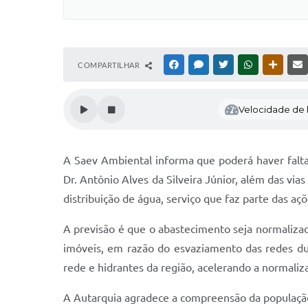
COMPARTILHAR
FACEBOOK
MESSENGER
TWITTER
WHATSAPP
OUTRAS
Velocidade de l
A Saev Ambiental informa que poderá haver falta
Dr. Antônio Alves da Silveira Júnior, além das vi
distribuição de água, serviço que faz parte das a
A previsão é que o abastecimento seja normaliza
imóveis, em razão do esvaziamento das redes du
rede e hidrantes da região, acelerando a normaliza
A Autarquia agradece a compreensão da população 