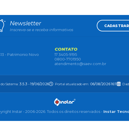
Newsletter
CADASTRAR
Inscreva-se e receba informativos
CONTATO
13 - Patrimonio Novo
17 3405-9195
0800-7701950
atendimento@saev.com.br
 do Sistema:
3.5.3 - 19/06/2026
Portal atualizado em:
06/08/2026 16:11
Dad
right Instar - 2006-2026. Todos os direitos reservados -
Instar Tecn