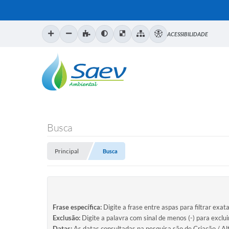
ACESSIBILIDADE
Busca
Principal
Busca
Frase específica:
Digite a frase entre aspas para filtrar exat
Exclusão:
Digite a palavra com sinal de menos (-) para exclu
Datas:
As datas consultadas na pesquisa são de Criação / Al