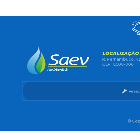
LOCALIZAÇÃO
R. Pernambuco, 43
CEP: 15500-006
Versão
© Copy